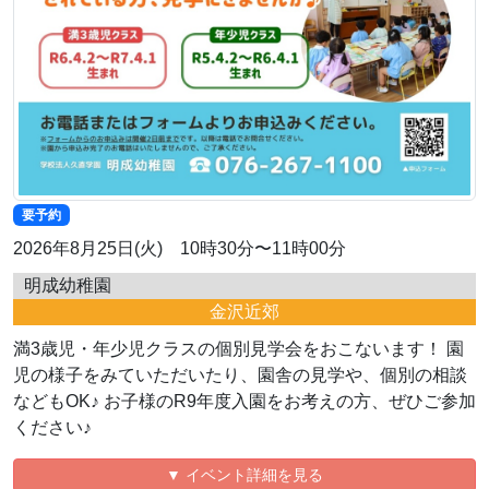
要予約
2026年8月25日(火) 10時30分〜11時00分
明成幼稚園
金沢近郊
満3歳児・年少児クラスの個別見学会をおこないます！ 園
児の様子をみていただいたり、園舎の見学や、個別の相談
などもOK♪ お子様のR9年度入園をお考えの方、ぜひご参加
ください♪
▼ イベント詳細を見る