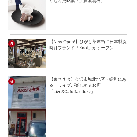
く包んだ銘菓「加賀紫雲石」
【New Open!】ひがし茶屋街に日本製腕
時計ブランド「Knot」がオープン
【まちネタ】金沢市城北地区・鳴和にあ
る、ライブが楽しめるお店
「Live&CafeBar Buzz」