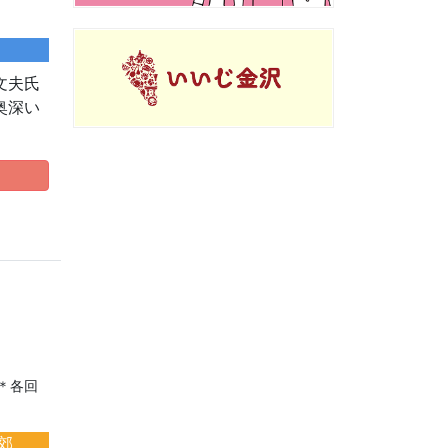
文夫氏
奥深い
 ＊各回
郊