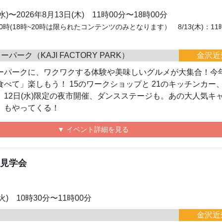
(水)〜2026年8月13日(木) 11時00分〜18時00分
～20時(18時~20時は限られたコンテンツのみとなります） 8/13(木)：11
パーク（KAJI FACTORY PARK）
金沢近
ーパークに、ワクワクする体験や美味しいグルメが大集合！今
べて」楽しもう！ 15のワークショップと 21のキッチンカー、
、12日(水)限定の夜市開催、ダンスステージも。あの大人気キ
」もやってくる！
▼ イベント詳細を見る
別見学会
(火) 10時30分〜11時00分
金沢近