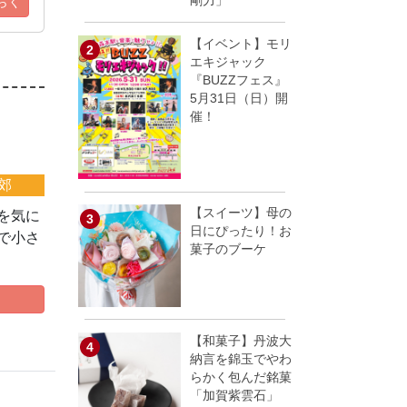
剛力」
らく
【イベント】モリ
エキジャック
『BUZZフェス』
5月31日（日）開
催！
郊
【スイーツ】母の
を気に
日にぴったり！お
で小さ
菓子のブーケ
【和菓子】丹波大
納言を錦玉でやわ
らかく包んだ銘菓
「加賀紫雲石」