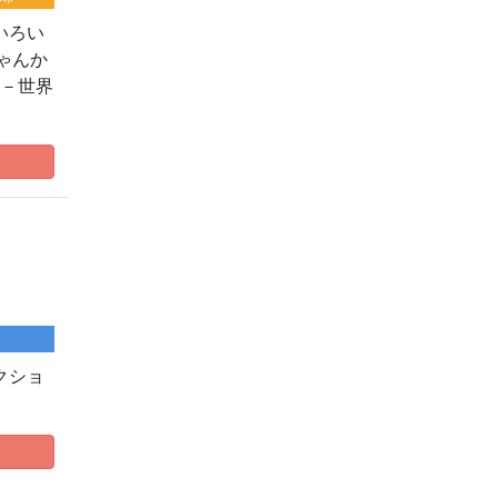
いろい
ゃんか
 －世界
クショ