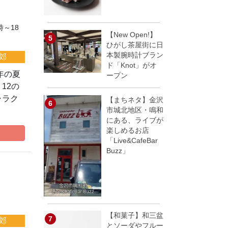
時～18
【New Open!】
ひがし茶屋街に日
本製腕時計ブラン
郊
ド「Knot」がオ
年の夏
ープン
12の
ャラク
【まちネタ】金沢
市城北地区・鳴和
にある、ライブが
楽しめるお店
「Live&CafeBar
Buzz」
【和菓子】和三盆
郊
とソーダやフルー