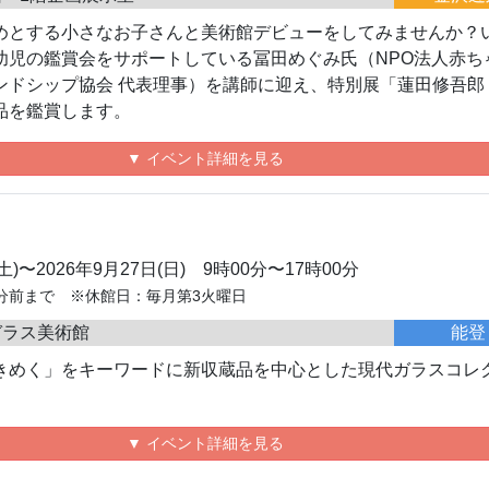
めとする小さなお子さんと美術館デビューをしてみませんか？
幼児の鑑賞会をサポートしている冨田めぐみ氏（NPO法人赤ち
ンドシップ協会 代表理事）を講師に迎え、特別展「蓮田修吾郎
品を鑑賞します。
▼ イベント詳細を見る
(土)〜2026年9月27日(日) 9時00分〜17時00分
分前まで ※休館日：毎月第3火曜日
ガラス美術館
能登
きめく」をキーワードに新収蔵品を中心とした現代ガラスコレ
。
▼ イベント詳細を見る