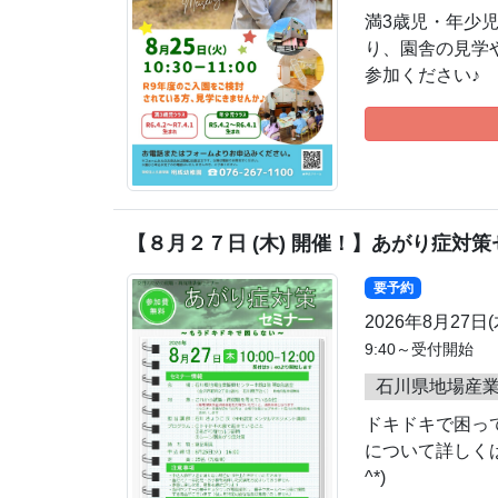
満3歳児・年少
り、園舎の見学や
参加ください♪
【８月２７日 (木) 開催！】あがり症対
要予約
2026年8月27日
9:40～受付開始
石川県地場産業
ドキドキで困っ
について詳しくは
^*)