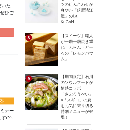
ツの組み合わせが
だいた
爽やか「落雁諸江
、ぜひご
屋」のLa・
KuGaN
【スイーツ】職人
が一層一層焼き重
ね ふらん・どー
るの「レモンバウ
ム」
【期間限定】石川
のソウルフードが
情熱コラボ！
「さぶろうべい」
×「スギヨ」の夏
郊
を元気に乗り切る
セミナー
特別メニューが登
場！
(*^-