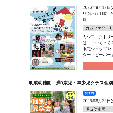
2026年8月12日
8/12(水)：11時
時
カジファクトリー
カジファクトリ
は、「つくって食
限定ショップや
ター「ビーバー
明成幼稚園 満3歳児・年少児クラス個
要予約
2026年8月25日
明成幼稚園