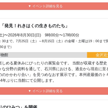
▼ イベント詳細を見る
展「発見！れきはくの生きものたち」
(土)〜2026年8月30日(日) 9時00分〜17時00分
：30まで。7月25日（土）～8月15日（土）の金曜・土曜は19：00まで
30まで）
博物館
金沢近
楽しめる夏休みにぴったりの展覧会です。 当館が収蔵する歴史
々な分野の資料を通して、石川県における、過去から現在に至
ののかかわり合い」を見つめなおす展示です。本州産最後のト
14年ぶりに当館にて公開します。
▼ イベント詳細を見る
リのひみつ」を開催