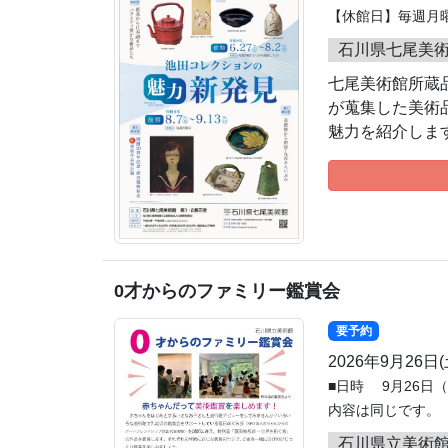
【休館日】毎週月曜日(
石川県七尾美術
七尾美術館所蔵
が蒐集した美術
魅力を紹介しま
0才からのファミリー鑑賞会
要予約
2026年9月26日
■日時 9月26日（
内容は同じです。
石川県立美術館