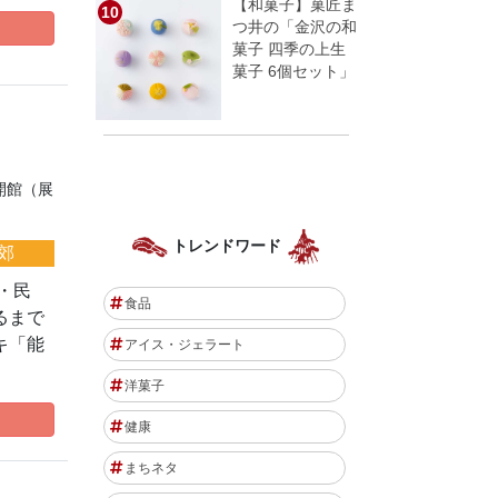
【和菓子】菓匠ま
つ井の「金沢の和
菓子 四季の上生
菓子 6個セット」
開館（展
トレンドワード
郊
・民
食品
るまで
キ「能
アイス・ジェラート
洋菓子
健康
まちネタ