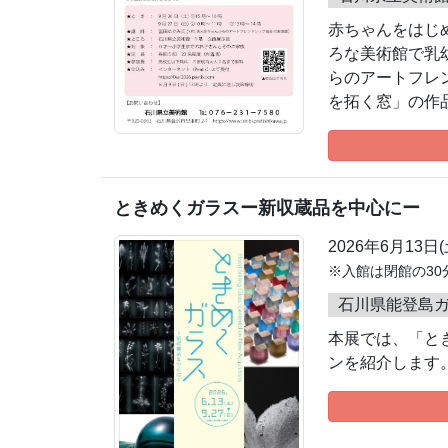
赤ちゃんをはじ
ろな美術館で乳
らのアートフレ
を拓く窓」の作
ときめくガラスー新収蔵品を中心にー
2026年6月13日
※入館は閉館の30
石川県能登島
本展では、「と
ンを紹介します