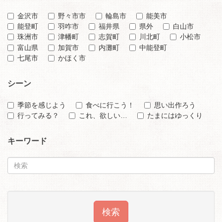
金沢市
野々市市
輪島市
能美市
能登町
羽咋市
福井県
県外
白山市
珠洲市
津幡町
志賀町
川北町
小松市
富山県
加賀市
内灘町
中能登町
七尾市
かほく市
シーン
季節を感じよう
食べに行こう！
思い出作ろう
行ってみる？
これ、欲しい…
たまにはゆっくり
キーワード