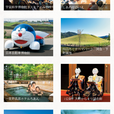
宇宙科学博物館コスモアイル羽咋
しあわせのいえ
白山ろくテーマパーク 河合・下
日本自動車博物館
野園地
一里野高原ホテルろあん
（公財）大野からくり記念館