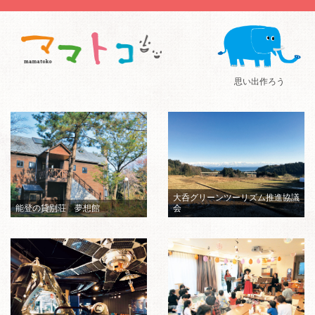
思い出作ろう
大呑グリーンツーリズム推進協議
能登の貸別荘 夢想館
会