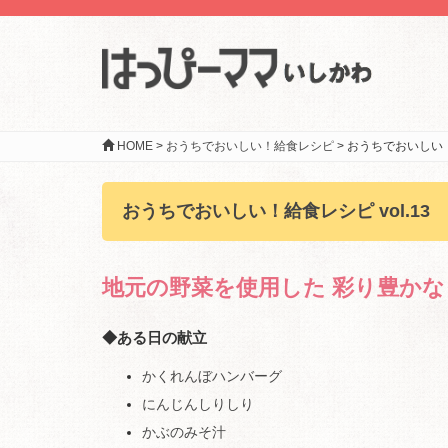
HOME
>
おうちでおいしい！給食レシピ
>
おうちでおいしい！給
おうちでおいしい！給食レシピ vol.13
地元の野菜を使用した 彩り豊か
◆ある日の献立
かくれんぼハンバーグ
にんじんしりしり
かぶのみそ汁