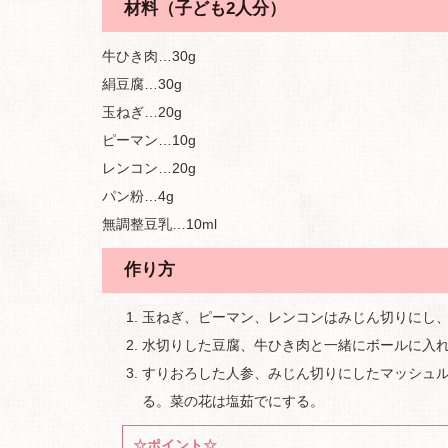
材料（子ども2人分）
牛ひき肉…30g
絹豆腐…30g
玉ねぎ…20g
ピーマン…10g
レンコン…20g
パン粉…4g
無調整豆乳…10ml
作り方
玉ねぎ、ピーマン、レンコンはみじん切りにし
水切りした豆腐、牛ひき肉と一緒にボールに入
すりおろした人参、みじん切りにしたマッシュ
る。菜の花は塩茹でにする。
☆ポイント☆