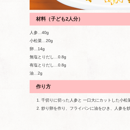
材料（子ども2人分）
人参…40g
小松菜…20g
卵…14g
無塩とりだし…0.8g
有塩とりだし…0.8g
油…2g
作り方
千切りに切った人参と 一口大にカットした小松
炒り卵を作り、フライパンに油をひき、人参を