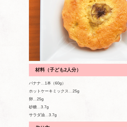
材料（子ども2人分）
バナナ…1本（60g）
ホットケーキミックス…25g
卵…25g
砂糖…3.7g
サラダ油…3.7g