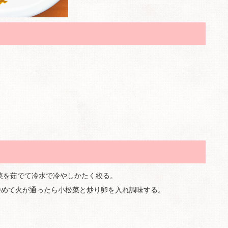
菜を茹でて冷水で冷やしかたく絞る。
炒めて火が通ったら小松菜と炒り卵を入れ調味する。