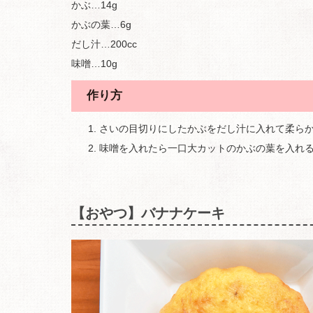
かぶ…14g
かぶの葉…6g
だし汁…200cc
味噌…10g
作り方
さいの目切りにしたかぶをだし汁に入れて柔ら
味噌を入れたら一口大カットのかぶの葉を入れ
【おやつ】バナナケーキ