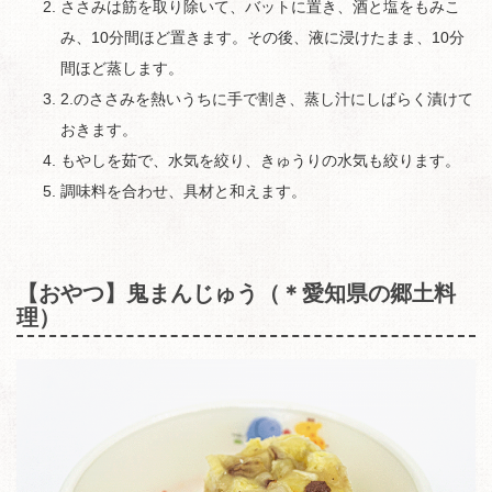
ささみは筋を取り除いて、バットに置き、酒と塩をもみこ
み、10分間ほど置きます。その後、液に浸けたまま、10分
間ほど蒸します。
2.のささみを熱いうちに手で割き、蒸し汁にしばらく漬けて
おきます。
もやしを茹で、水気を絞り、きゅうりの水気も絞ります。
調味料を合わせ、具材と和えます。
【おやつ】鬼まんじゅう（＊愛知県の郷土料
理）