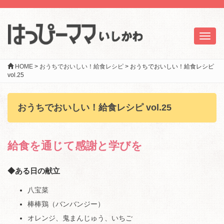
Toggl
naviga
HOME
>
おうちでおいしい！給食レシピ
>
おうちでおいしい！給食レシピ
vol.25
おうちでおいしい！給食レシピ vol.25
給食を通じて感謝と学びを
◆ある日の献立
八宝菜
棒棒鶏（バンバンジー）
オレンジ、鬼まんじゅう、いちご