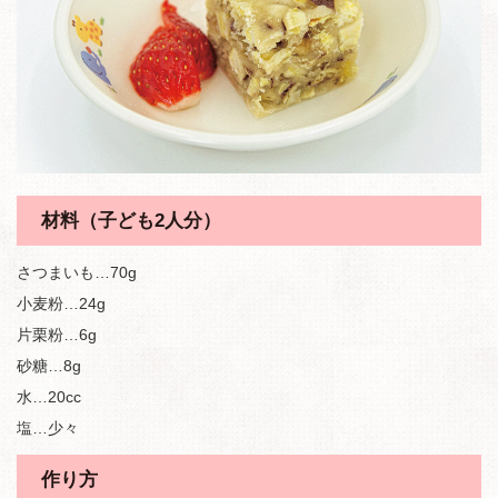
材料（子ども2人分）
さつまいも…70g
小麦粉…24g
片栗粉…6g
砂糖…8g
水…20cc
塩…少々
作り方