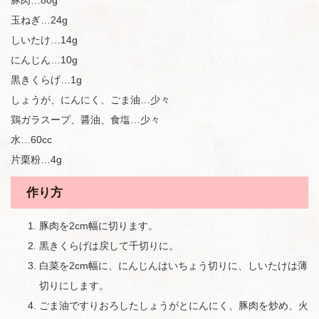
豚肉…80g
玉ねぎ…24g
しいたけ…14g
にんじん…10g
黒きくらげ…1g
しょうが、にんにく、ごま油…少々
鶏ガラスープ、醤油、食塩…少々
水…60cc
片栗粉…4g
作り方
豚肉を2cm幅に切ります。
黒きくらげは戻して千切りに。
白菜を2cm幅に、にんじんはいちょう切りに、しいたけは薄
切りにします。
ごま油ですりおろしたしょうがとにんにく、豚肉を炒め、火