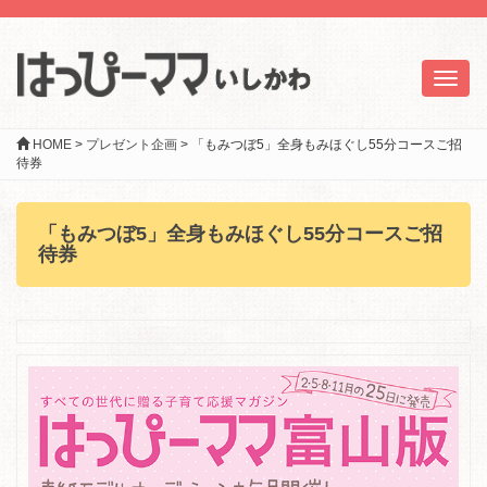
Toggl
naviga
HOME
>
プレゼント企画
>
「もみつぼ5」全身もみほぐし55分コースご招
待券
「もみつぼ5」全身もみほぐし55分コースご招
待券