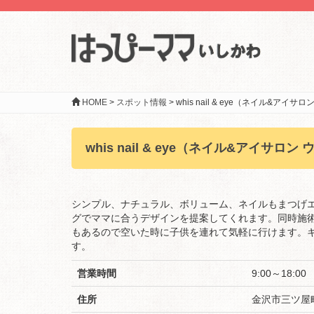
HOME
>
スポット情報
>
whis nail & eye（ネイル&アイサ
whis nail & eye（ネイル&アイサロン
シンプル、ナチュラル、ボリューム、ネイルもまつげ
グでママに合うデザインを提案してくれます。同時施
もあるので空いた時に子供を連れて気軽に行けます。
す。
営業時間
9:00～18:00
住所
金沢市三ツ屋町