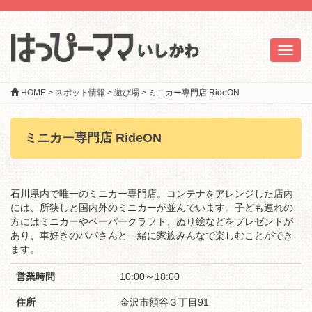
Toggl
naviga
HOME
>
スポット情報
>
遊び場
>
ミニカー専門店 RideON
ミニカー専門店 RideON
石川県内で唯一のミニカー専門店。コンテナをアレンジした店内
には、所狭しと国内外のミニカーが並んでいます。子ども連れの
方にはミニカーやペーパークラフト、ぬり絵などをプレゼントが
あり、車好きのパパさんと一緒に家族みんなで楽しむことができ
ます。
営業時間
10:00～18:00
住所
金沢市額谷３丁目91