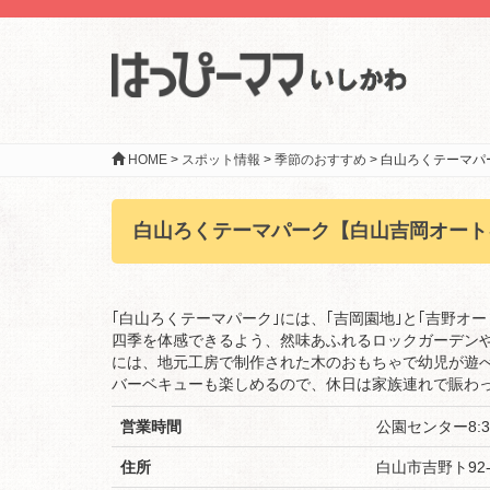
HOME
>
スポット情報
>
季節のおすすめ
>
白山ろくテーマパ
白山ろくテーマパーク【白山吉岡オート
｢白山ろくテーマパーク｣には、｢吉岡園地｣と｢吉野オ
四季を体感できるよう、然味あふれるロックガーデン
には、地元工房で制作された木のおもちゃで幼児が遊
バーベキューも楽しめるので、休日は家族連れで賑わ
営業時間
公園センター8:30
住所
白山市吉野ト92-