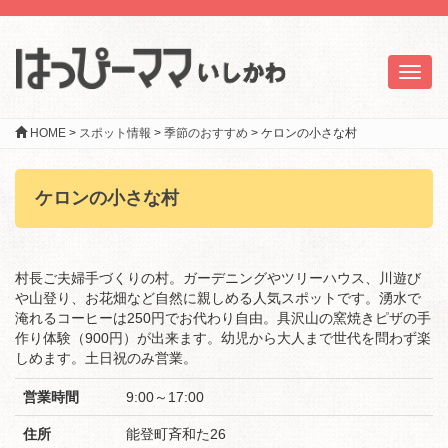
Toggl
naviga
HOME
>
スポット情報
>
季節のおすすめ
>
ケロンの小さな村
ケロンの小さな村
村長ご夫婦手づくりの村。ガーデニングやツリーハウス、川遊び
や山登り、お花畑など自然に親しめる人気スポットです。湧水で
淹れるコーヒーは250円でお代わり自由。具沢山の窯焼きピザの手
作り体験（900円）が出来ます。幼児から大人まで世代を問わず楽
しめます。土日祝のみ営業。
営業時間
9:00～17:00
住所
能登町斉和た26