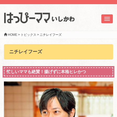
Toggl
naviga
HOME
>
トピックス
>
ニチレイフーズ
ニチレイフーズ
忙しいママも絶賛！揚げずに本格ヒレかつ