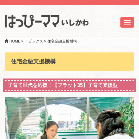
Toggl
naviga
HOME
>
トピックス
>
住宅金融支援機構
住宅金融支援機構
子育て世代を応援！【フラット35】子育て支援型