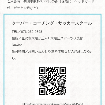
ご入会時、初回手数料8,000円のみ（保険代、ヘッドガード
代、ゼッケン代など）
クーバー・コーチング・サッカースクール
TEL／
076-232-9898
住所／金沢市太陽が丘2-1 太陽丘スポーツ倶楽部
Dowish
受付時間／お問い合わせや無料体験などの詳細はQRか
ら。
https://happymama-ishikawa.com/topics/14525/