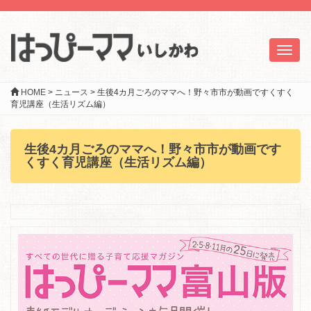
Toggl
naviga
HOME
>
ニュース
>
生後4カ月ごろのママへ！野々市市が動画ですくすく
育児講座（生活リズム編）
生後4カ月ごろのママへ！野々市市が動画です
くすく育児講座（生活リズム編）