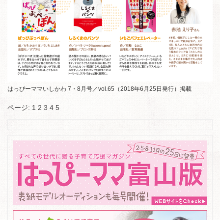
はっぴーママいしかわ 7・8月号／vol.65（2018年6月25日発行）掲載
ページ:
1
2
3
4
5