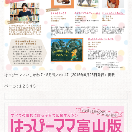
はっぴーママいしかわ 7・8月号／vol.47（2015年6月25日発行）掲載
ページ:
1
2
3
4
5