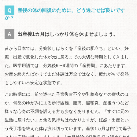
Q
産後の体の回復のために、どう過ごせば良いです
か？
A
出産後1カ月はしっかり体を休ませましょう。
昔から日本では、分娩後しばらくを「産後の肥立ち」といい、妊
娠・出産で変化した体が元に戻るまでの大切な時期としてきまし
た。医学用語では、分娩後6〜8週間の「産褥期」にあたります。
お産を終えたばかりでまだ体調は万全ではなく、疲れがちで発熱
もしやすい不安定な状態です。
この時期には、前で述べた子宮復古不全や乳腺炎などの症状のほ
か、骨盤のゆがみによる歩行困難、腰痛、腱鞘炎、産後うつなど
様々な心身の不調を訴える方も少なくありません。「すぐに元の
生活に戻りたい」と焦る気持ちはわかりますが、妊娠・出産とい
う長丁場を終えた体は疲れ切っています。産後1カ月は自宅で母子
ともに安静に過ごしましょう。1カ月検診で経過良好と認められた