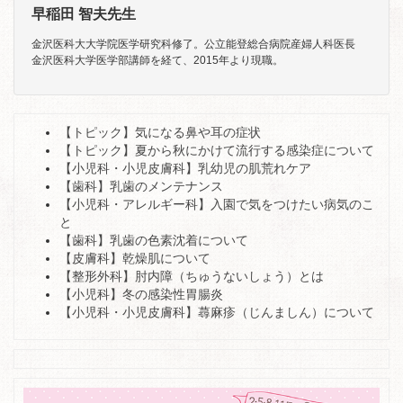
早稲田 智夫先生
金沢医科大大学院医学研究科修了。公立能登総合病院産婦人科医長
金沢医科大学医学部講師を経て、2015年より現職。
【トピック】気になる鼻や耳の症状
【トピック】夏から秋にかけて流行する感染症について
【小児科・小児皮膚科】乳幼児の肌荒れケア
【歯科】乳歯のメンテナンス
【小児科・アレルギー科】入園で気をつけたい病気のこ
と
【歯科】乳歯の色素沈着について
【皮膚科】乾燥肌について
【整形外科】肘内障（ちゅうないしょう）とは
【小児科】冬の感染性胃腸炎
【小児科・小児皮膚科】蕁麻疹（じんましん）について