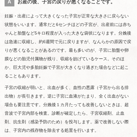
A
お産の後、子宮の戻りが悪くなることです。
妊娠・出産によって大きくなった子宮が正常な大きさに戻らない
状態をいいます。通常だと6センチほどの子宮が、出産前には赤ち
ゃんと胎盤など5キロ程度が入った大きな袋状になります。分娩後
は急速に収縮し、約6週間で元に戻りますが、なんらかの原因で戻
りが悪くなることがあるのです。最も多いのが、子宮に胎盤や卵
膜などの胎児付属物が残り、収縮を妨げているケース。そのほ
か、巨大児や多胎妊娠で子宮が大きくなり過ぎた場合などに起こ
ることもあります。
子宮の収縮が弱いと、出血が多く、血性の悪露（子宮から出る排
出物）が長引きます。逆に子宮に血液がたまり、全く出血がない
場合も要注意です。分娩後１カ月たっても改善しないときは、超
音波で子宮内部を検査。診断が確定したら、子宮収縮剤、止血
剤、抗生剤（感染予防のため）を投与します。薬で改善しない際
は、子宮内の残存物を除去する処置を行います。