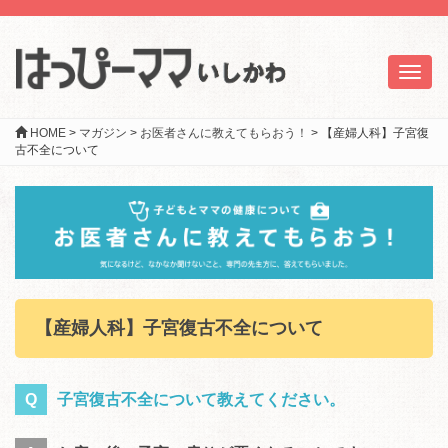
Toggl
naviga
HOME
>
マガジン
>
お医者さんに教えてもらおう！
>
【産婦人科】子宮復
古不全について
【産婦人科】子宮復古不全について
Q
子宮復古不全について教えてください。