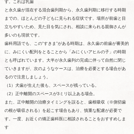
す。これは乳歯
と永久歯が混在する混合歯列期から、永久歯列期に移行する時期
までの、ほとんどの子どもに見られる症状です。場所が前歯と目
立ちやすいため、見た目を気にされ、相談に来られる親御さんが
多いのも現状です。
歯科用語でも、この”すきま”がある時期は、永久歯の前歯が審美的
に、みにくい配列をとることから「みにくいアヒルの子」の時期
とも呼ばれています。大半が永久歯列の完成に伴って自然に閉じ
ていきますが、次のようなケースは、治療を必要とする場合があ
るので注意しましょう。
（1）犬歯が生えた後も、スペースが残っている。
（2）正中離開のスペースが3ミリ以上ある場合。
また、正中離開の治療タイミングを誤ると、歯根吸収（※側切歯
の根が吸収される）を起こす場合もあり、慎重な配慮が必要で
す。一度、お近くの矯正歯科医に相談されることをおすすめしま
す