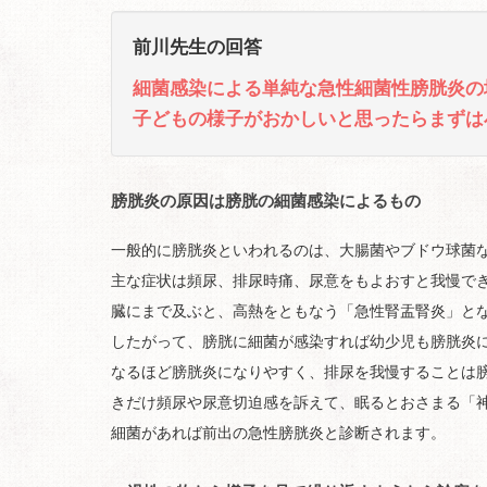
前川先生の回答
細菌感染による単純な急性細菌性膀胱炎の
子どもの様子がおかしいと思ったらまずは
膀胱炎の原因は膀胱の細菌感染によるもの
一般的に膀胱炎といわれるのは、大腸菌やブドウ球菌
主な症状は頻尿、排尿時痛、尿意をもよおすと我慢で
臓にまで及ぶと、高熱をともなう「急性腎盂腎炎」と
したがって、膀胱に細菌が感染すれば幼少児も膀胱炎
なるほど膀胱炎になりやすく、排尿を我慢することは
きだけ頻尿や尿意切迫感を訴えて、眠るとおさまる「
細菌があれば前出の急性膀胱炎と診断されます。