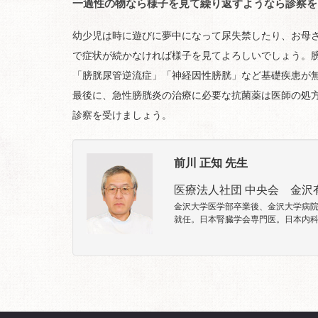
一過性の物なら様子を見て繰り返すようなら診察を
幼少児は時に遊びに夢中になって尿失禁したり、お母
で症状が続かなければ様子を見てよろしいでしょう。
「膀胱尿管逆流症」「神経因性膀胱」など基礎疾患が
最後に、急性膀胱炎の治療に必要な抗菌薬は医師の処
診察を受けましょう。
前川 正知 先生
医療法人社団 中央会 金沢
金沢大学医学部卒業後、金沢大学病院
就任。日本腎臓学会専門医。日本内