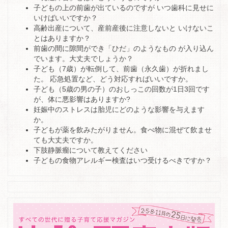
子どもの上の前歯が出ているのですが いつ歯科に見せに
いけばいいですか？
高齢出産について、産前産後に注意しないと いけないこ
とはありますか？
前歯の間に隙間ができ「ひだ」のようなもの が入り込ん
でいます。大丈夫でしょうか？
子ども（7歳）が転倒して、前歯（永久歯）が折れまし
た。 応急処置など、どう対応すればいいですか。
子ども（5歳の男の子）のおしっこの回数が1日3回です
が、体に悪影響はありますか?
妊娠中のストレスは胎児にどのような影響を与えます
か。
子どもが薬を飲みたがりません。食べ物に混ぜて飲ませ
ても大丈夫ですか。
下肢静脈瘤について教えてください
子どもの食物アレルギー検査はいつ受けるべきですか？