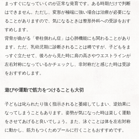
まっすぐになっていくのが正常な発育です。ある時期だけで判断
はできません。ただし、変形が極端に強い場合は治療が必要にな
ることがありますので、気になるときは整形外科への受診をおす
すめします。
背骨が曲がる「脊柱側わん症」は心肺機能にも関わることがあり
ます。ただ、乳幼児期に診断されることは稀ですが、子どもをま
っすぐ立たせて、後ろから見た時に肩の高さやウエストラインが
左右対称になっているかチェックし、非対称だと感じた時は受診
をおすすめします。
遊びや運動で筋力をつけることも大切
子どもは叱られたり強く指示されると萎縮してしまい、逆効果に
なってしまうこともあります。姿勢が気になった時は楽しく運動
をさせてあげると良いでしょう。また、泳ぐことは体を左右対称
に動かし、筋力もつくためプールに行くこともおすすめです。