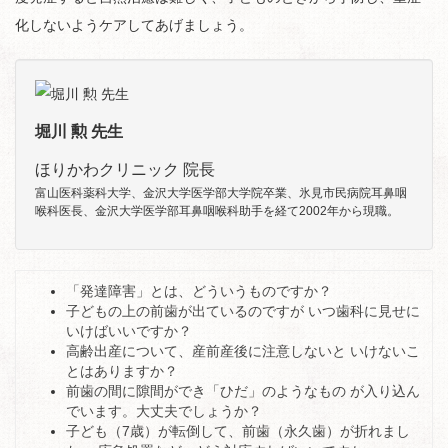
化しないようケアしてあげましょう。
堀川 勲 先生
ほりかわクリニック 院長
富山医科薬科大学、金沢大学医学部大学院卒業、氷見市民病院耳鼻咽
喉科医長、金沢大学医学部耳鼻咽喉科助手を経て2002年から現職。
「発達障害」とは、どういうものですか？
子どもの上の前歯が出ているのですが いつ歯科に見せに
いけばいいですか？
高齢出産について、産前産後に注意しないと いけないこ
とはありますか？
前歯の間に隙間ができ「ひだ」のようなもの が入り込ん
でいます。大丈夫でしょうか？
子ども（7歳）が転倒して、前歯（永久歯）が折れまし