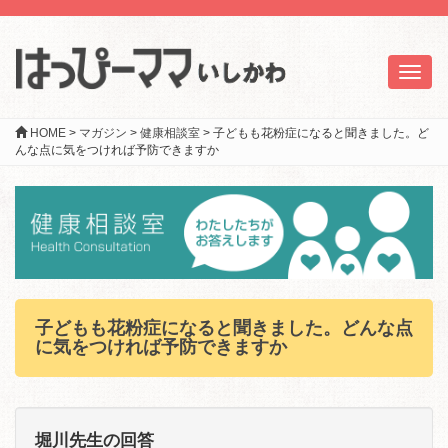
Toggl
naviga
HOME
>
マガジン
>
健康相談室
>
子どもも花粉症になると聞きました。ど
んな点に気をつければ予防できますか
子どもも花粉症になると聞きました。どんな点
に気をつければ予防できますか
堀川先生の回答