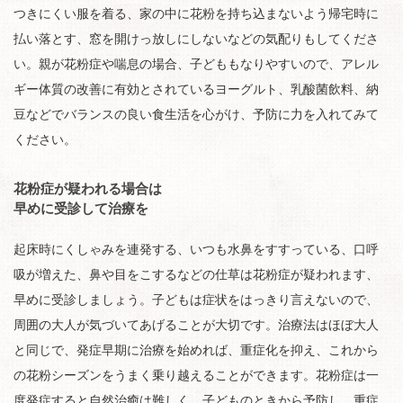
つきにくい服を着る、家の中に花粉を持ち込まないよう帰宅時に
払い落とす、窓を開けっ放しにしないなどの気配りもしてくださ
い。親が花粉症や喘息の場合、子どももなりやすいので、アレル
ギー体質の改善に有効とされているヨーグルト、乳酸菌飲料、納
豆などでバランスの良い食生活を心がけ、予防に力を入れてみて
ください。
花粉症が疑われる場合は
早めに受診して治療を
起床時にくしゃみを連発する、いつも水鼻をすすっている、口呼
吸が増えた、鼻や目をこするなどの仕草は花粉症が疑われます、
早めに受診しましょう。子どもは症状をはっきり言えないので、
周囲の大人が気づいてあげることが大切です。治療法はほぼ大人
と同じで、発症早期に治療を始めれば、重症化を抑え、これから
の花粉シーズンをうまく乗り越えることができます。花粉症は一
度発症すると自然治癒は難しく、子どものときから予防し、重症